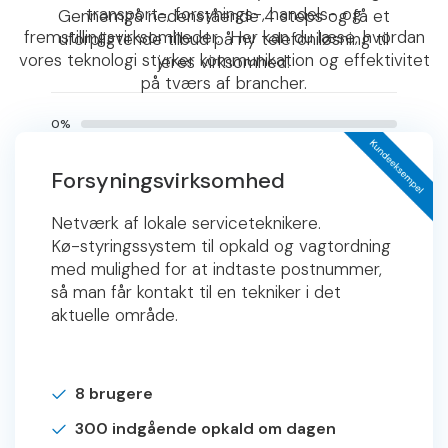
transport-, forsynings-, handels- og
Gennemgå nedenstående 4 steps og få et
fremstillingsvirksomheder. Her kan du læse, hvordan
uforpligtende tilbud på ny telefoniløsning til
vores teknologi styrker kommunikation og effektivitet
jeres virksomhed.
på tværs af brancher.
0%
Hvilken telefoniløsning går I efter?
Forsyningsvirksomhed
Netværk af lokale serviceteknikere.
Ren Fastnet/IP telefoni
Kø-styringssystem til opkald og vagtordning
med mulighed for at indtaste postnummer,
Mobiltelefoni og eller med IP telefoni
så man får kontakt til en tekniker i det
aktuelle område.
Næste →
8 brugere
300 indgående opkald om dagen