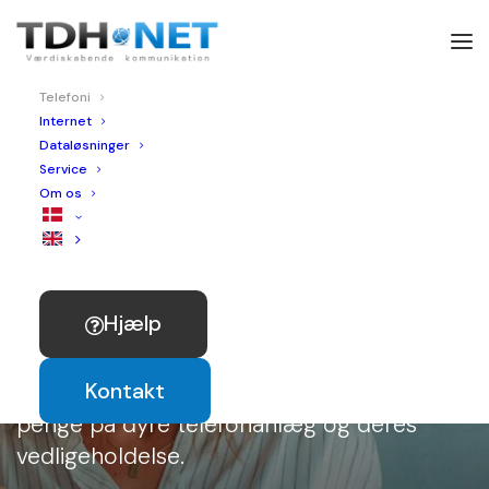
Telefoni
Internet
Dataløsninger
Service
Om os
Få en smart telefoniløsning,
der gør hverdagen lettere
Hjælp
Med telefoni fra TDH Net bliver det
nemmere for din virksomhed at
Kontakt
kommunikere – og du slipper for at bruge
penge på dyre telefonanlæg og deres
vedligeholdelse.