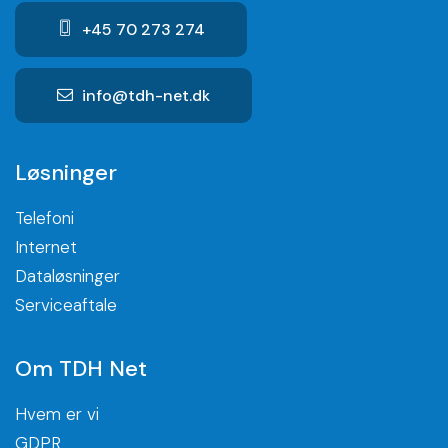
+45 70 273 274
info@tdh-net.dk
Løsninger
Telefoni
Internet
Dataløsninger
Serviceaftale
Om TDH Net
Hvem er vi
GDPR